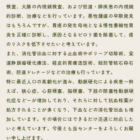
検査、大腸の内視鏡検査、および胆道・膵疾患の内視鏡
的診断、治療などを行っています。悪性腫瘍の早期発見
はもちろんですが、胃癌の発生母地となる慢性萎縮性胃
炎を正確に診断し、原因となるピロリ菌を除菌して、癌
のリスクを低下させたいと考えています。
また、消化管出血に対する止血術やポリープ切除術、食
道静脈瘤硬化療法、経皮的胃瘻造設術、総胆管結石砕石
術、胆道ドレナージなどの治療も行っています。
特に最近人口の高齢化が進み、動脈硬化による疾患ー例
えば、狭心症、心筋梗塞、脳梗塞、下肢の閉塞性動脈硬
化症などーが増加しており、それらに対して抗血栓薬が
処方されることが多くなり、下血などの消化管出血も増
加しています。その場合にはできるだけ迅速に対応した
いと考えています。今後とも当センターをよろしくお願
い申し上げます。